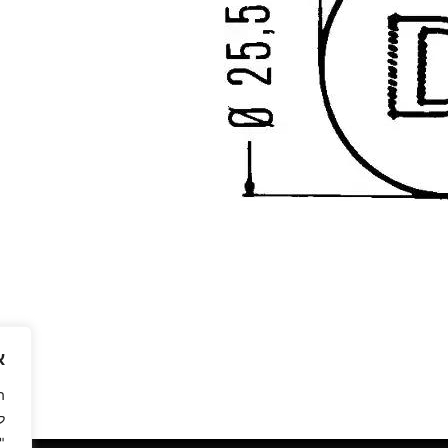
א
ה
ל
"