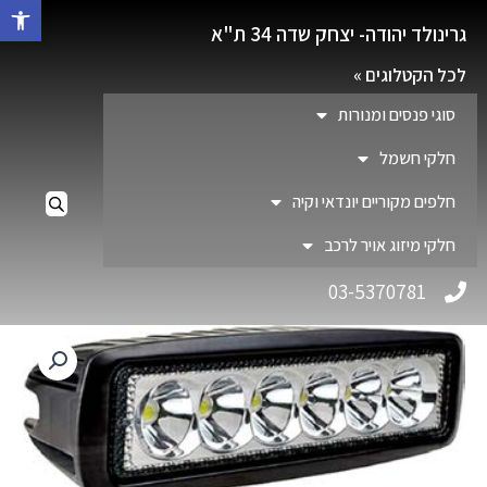
פתח סרגל 
גרינולד יהודה- יצחק שדה 34 ת"א
לכל הקטלוגים »
סוגי פנסים ומנורות
חלקי חשמל
חלפים מקוריים יונדאי וקיה
חלקי מיזוג אויר לרכב
03-5370781