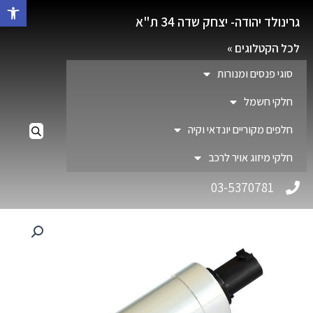
פתח סרגל 
גרינולד יהודה- יצחק שדה 34 ת"א
לכל הקטלוגים »
סוגי פנסים ומנורות
חלקי חשמל
חלפים מקוריים יונדאי וקיה
חלקי מיזוג אויר לרכב
03-5370781