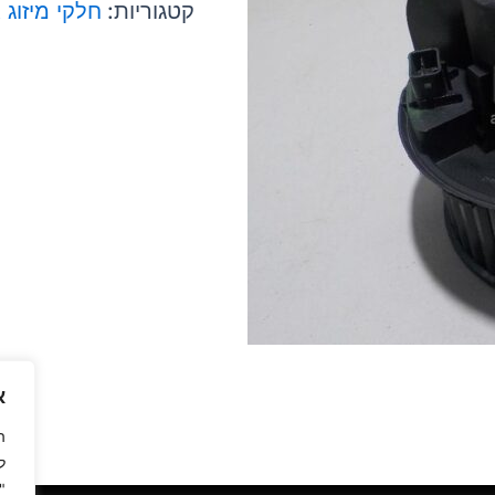
קטגוריות:
חלקי מיזוג 
א
ה
ל
"