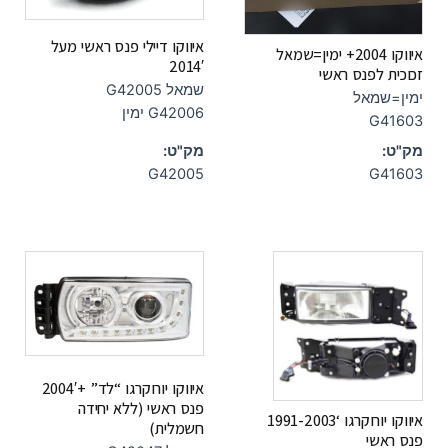
איווקו דיילי פנס ראשי מעל
איווקו 2004+ ימין=שמאל
2014′
זכוכית לפנס ראשי
שמאל G42005
ימין=שמאל
G42006 ימין
G41603
מק"ט:
מק"ט:
G42005
G41603
איווקו יורוקרגו “לד” +2004′
פנס ראשי (ללא יחידה
איווקו יורוקרגו ‘1991-2003
חשמלית)
פנס ראשי