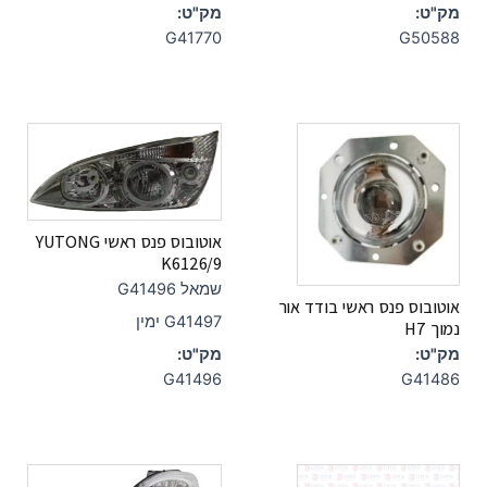
מק"ט:
מק"ט:
G41770
G50588
אוטובוס פנס ראשי YUTONG
K6126/9
שמאל G41496
אוטובוס פנס ראשי בודד אור
G41497 ימין
נמוך H7
מק"ט:
מק"ט:
G41496
G41486