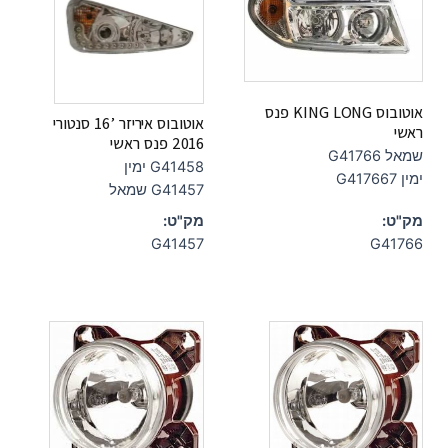
אוטובוס KING LONG פנס
אוטובוס איריזר ’16 סנטורי
ראשי
2016 פנס ראשי
שמאל G41766
G41458 ימין
ימין G417667
G41457 שמאל
מק"ט:
מק"ט:
G41457
G41766