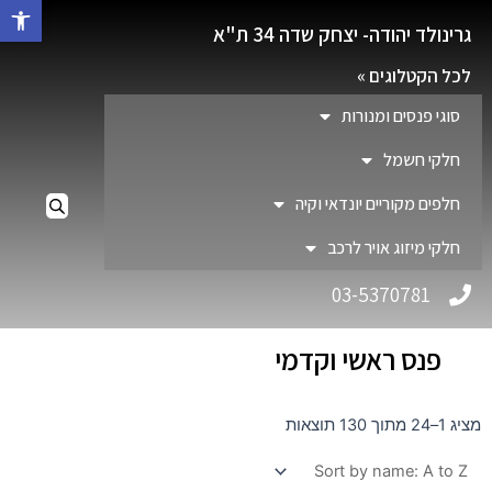
פתח סרגל 
גרינולד יהודה- יצחק שדה 34 ת"א
לכל הקטלוגים »
סוגי פנסים ומנורות
חלקי חשמל
חלפים מקוריים יונדאי וקיה
חלקי מיזוג אויר לרכב
03-5370781
פנס ראשי וקדמי
מציג 1–24 מתוך 130 תוצאות