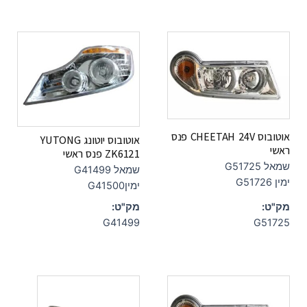
אוטובוס CHEETAH 24V פנס
אוטובוס יוטונג YUTONG
ראשי
ZK6121 פנס ראשי
שמאל G51725
שמאל G41499
ימין G51726
ימיןG41500
מק"ט:
מק"ט:
G41499
G51725