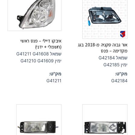
איבקו דיילי – פנס ראשי
אור גבוה סקניה מ-2018 בגג
(חשמלי + ידני)
מקדימה – פנס
שמאל G41211 G41608
שמאל G42184
ימין G41210 G41609
ימין G42185
מק"ט:
מק"ט:
G41211
G42184