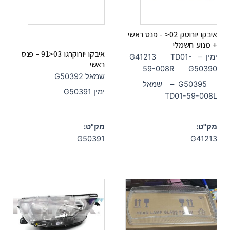
איבקו יורוטק 02< - פנס ראשי
+ מנוע חשמלי
איבקו יורוקרגו 03<91 - פנס
ימין – G41213 TD01-
ראשי
59-008R G50390
שמאל G50392
שמאל – G50395
ימין G50391
TD01-59-008L
מק"ט:
מק"ט:
G50391
G41213