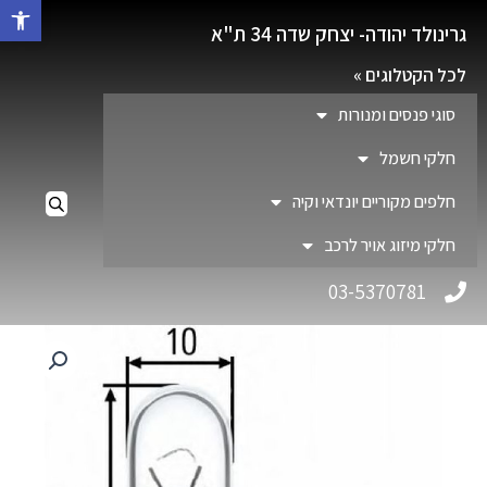
פתח סרגל 
גרינולד יהודה- יצחק שדה 34 ת"א
לכל הקטלוגים »
סוגי פנסים ומנורות
חלקי חשמל
חלפים מקוריים יונדאי וקיה
חלקי מיזוג אויר לרכב
03-5370781