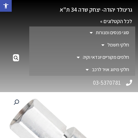
פתח סרגל 
גרינולד יהודה- יצחק שדה 34 ת"א
לכל הקטלוגים »
סוגי פנסים ומנורות
חלקי חשמל
חלפים מקוריים יונדאי וקיה
חלקי מיזוג אויר לרכב
03-5370781