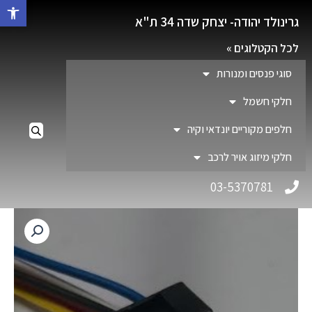
פתח סרגל 
גרינולד יהודה- יצחק שדה 34 ת"א
לכל הקטלוגים »
סוגי פנסים ומנורות
חלקי חשמל
חלפים מקוריים יונדאי וקיה
חלקי מיזוג אויר לרכב
03-5370781