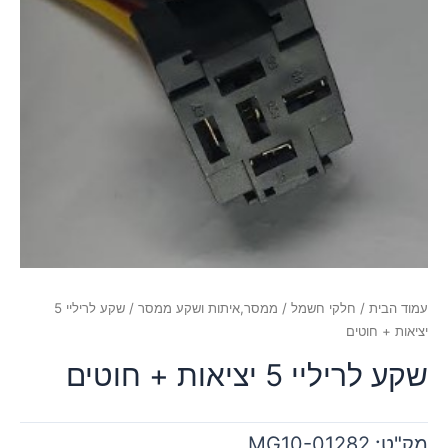
עמוד הבית
/
חלקי חשמל
/
ממסר,איתות ושקע ממסר
/ שקע לריליי 5
יציאות + חוטים
שקע לריליי 5 יציאות + חוטים
מק"ט:
MG10-01282