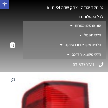
פתח סרגל 
גרינולד יהודה- יצחק שדה 34 ת"א
לכל הקטלוגים »
סוגי פנסים ומנורות
חלקי חשמל
חלפים מקוריים יונדאי וקיה
חלקי מיזוג אויר לרכב
03-5370781