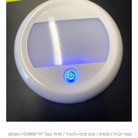
עמוד הבית
/
פנסים
/
פנס פנימי+לנגרר
/ פנימי עגול “לד”130MM+מפסק