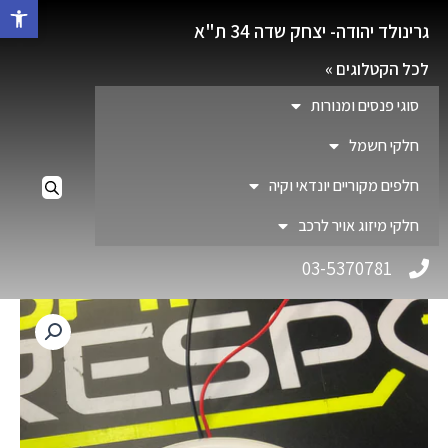
פתח סרגל 
גרינולד יהודה- יצחק שדה 34 ת"א
לכל הקטלוגים »
סוגי פנסים ומנורות
חלקי חשמל
חלפים מקוריים יונדאי וקיה
חלקי מיזוג אויר לרכב
03-5370781