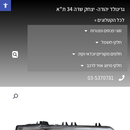
פתח סרגל 
גרינולד יהודה- יצחק שדה 34 ת"א
לכל הקטלוגים »
סוגי פנסים ומנורות
חלקי חשמל
חלפים מקוריים יונדאי וקיה
חלקי מיזוג אויר לרכב
03-5370781