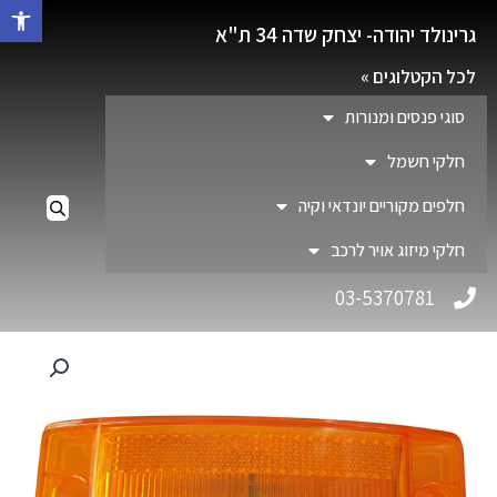
פתח סרגל 
גרינולד יהודה- יצחק שדה 34 ת"א
לכל הקטלוגים »
סוגי פנסים ומנורות
חלקי חשמל
חלפים מקוריים יונדאי וקיה
חלקי מיזוג אויר לרכב
03-5370781