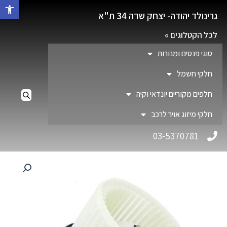
פתח סרגל 
גרינולד יהודה- יצחק שדה 34 ת"א
לכל הקטלוגים »
סוגי פנסים ומנורות
חלקי חשמל
חלפים מקוריים יונדאי וקיה
חלקי מיזוג אויר לרכב
03-5370781