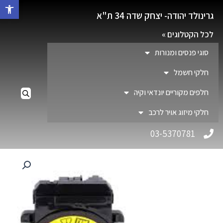
פתח סרגל 
גרינולד יהודה- יצחק שדה 34 ת"א
לכל הקטלוגים »
סוגי פנסים ומנורות
חלקי חשמל
חלפים מקוריים יונדאי וקיה
חלקי מיזוג אויר לרכב
03-5370781