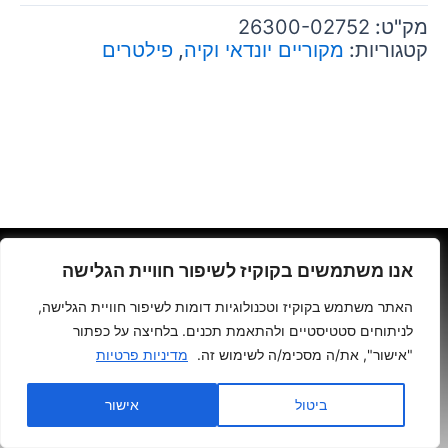
מק"ט:
26300-02752
קטגוריות:
מקוריים יונדאי וקיה
,
פילטרים
גרינולד יהודה- יצחק שדה 34 ת"א
אנו משתמשים בקוקיז לשיפור חוויית הגלישה
האתר משתמש בקוקיז וטכנולוגיות דומות לשיפור חוויית הגלישה,
03-5370781
לניתוחים סטטיסטיים ולהתאמת תכנים. בלחיצה על כפתור
מדיניות פרטיות
"אישור", את/ה מסכימ/ה לשימוש זה.
מדיניות פרטיות
הצהרת נגישות
ביטול
אישור
התחברות לאתר