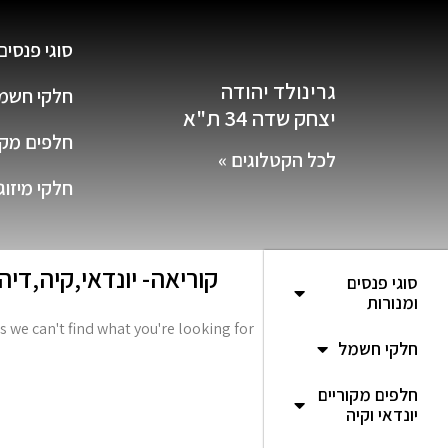
סוגי פנסים
גרינולד יהודה
חלקי חשמ
יצחק שדה 34 ת"א
חלפים מקור
לכל הקטלוגים »
חלקי מיזוג
קוריאה- יונדאי,קיה,דיהו
סוגי פנסים
ומנורות
s we can't find what you're looking for.
חלקי חשמל
חלפים מקוריים
יונדאי וקיה