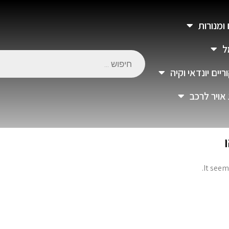
 ומנורות
ל
יים יונדאי וקיה
 אויר לרכב
It seem