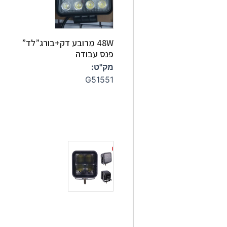
48W מרובע דק+בורג”לד”
פנס עבודה
מק"ט:
G51551