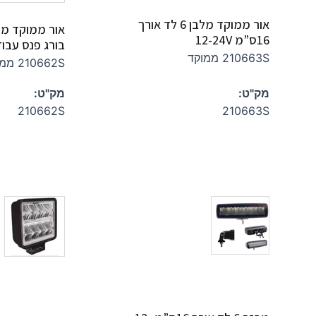
אור ממוקד מלבן 6 לד אורך
16ס”מ 12-24V
בורג פנס עבו
210663S ממוקד
210662S ממוקד
מק"ט:
מק"ט:
210662S
210663S