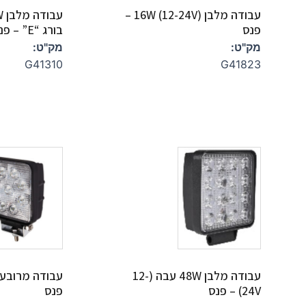
עבודה מלבן 16W (12-24V) –
פנס
בורג “E” – פנס
מק"ט:
מק"ט:
G41310
G41823
עבודה מלבן 48W עבה (12-
24V) – פנס
פנס