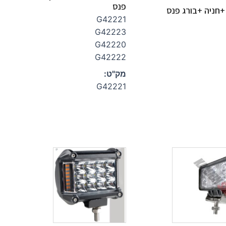
פנס
 16 לד +חניה +בורג פנס
G42221
G42223
G42220
G42222
מק"ט:
G42221