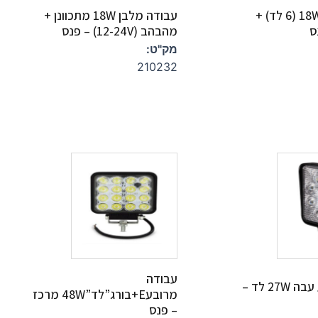
עבודה מלבן 18W (6 לד) +
עבודה מלבן 18W מתכוונן +
מהבהב (12-24V) – פנס
מק"ט:
210232
עבודה
עבודה מרובע עבה 27W לד –
מרובעE+בורג”לד”48W מרכז
– פנס