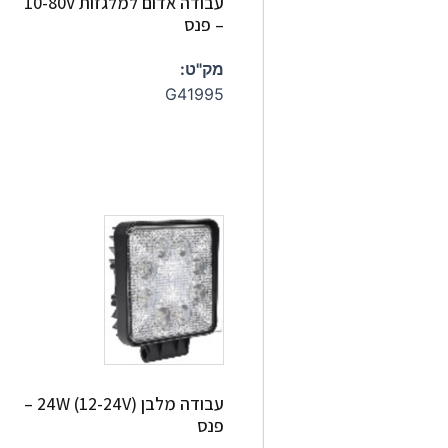
עבודה אדום למלגזות 10-80V
– פנס
מק"ט:
G41995
עבודה מלבן 24W (12-24V) –
פנס