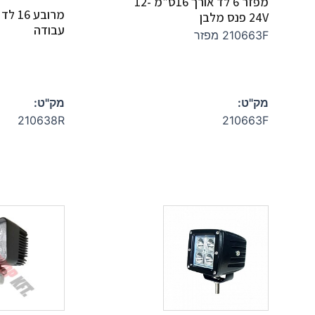
מפזר 6 לד אורך 16ס”מ 12-
מרובע
24V פנס מלבן
עבודה
210663F מפזר
מק"ט:
מק"ט:
210638R
210663F