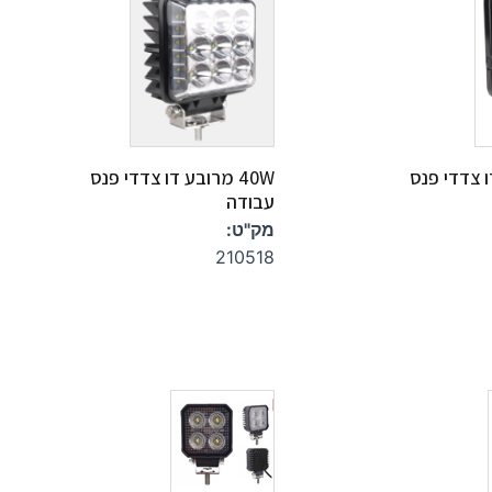
דו צדדי פנס
40W מרובע דו צדדי פנס
עבודה
מק"ט:
210518