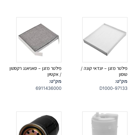
פילטר מזגן – יונדאי קונה /
פילטר מזגן – סאניאנג רקסטון
טוסון
/ אקטיון
מק"ט:
מק"ט:
6911436000
97133-D1000