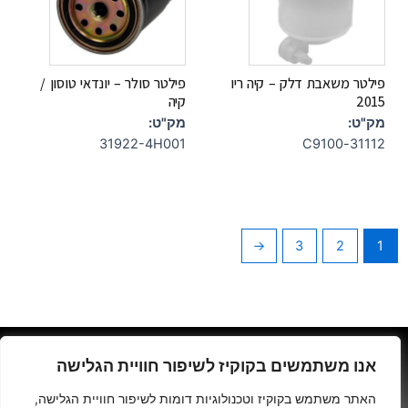
פילטר משאבת דלק – קיה ריו
פילטר סולר – יונדאי טוסון /
2015
קיה
מק"ט:
מק"ט:
31922-4H001
31112-C9100
←
3
2
1
גרינולד יהודה- יצחק שדה 34 ת"א
אנו משתמשים בקוקיז לשיפור חוויית הגלישה
האתר משתמש בקוקיז וטכנולוגיות דומות לשיפור חוויית הגלישה,