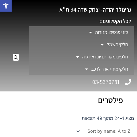
פתח סרגל 
גרינולד יהודה- יצחק שדה 34 ת"א
לכל הקטלוגים »
סוגי פנסים ומנורות
חלקי חשמל
חלפים מקוריים יונדאי וקיה
חלקי מיזוג אויר לרכב
03-5370781
פילטרים
מציג 1–24 מתוך 49 תוצאות