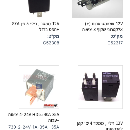
12V אוטומט אתות (+)
12V ממסר , ריליי 5 פין 87A
אלקטרוני שקוף 3 יציאות
+תפס ברזל
מק"ט:
מק"ט:
G52308
G52317
24V HDtu 40A 35A י4 יציאות
–עבות
12V ריליי , ממסר 4 יצ’ קטן
730-2-24V-1A-35A 35A
לטרקטורון