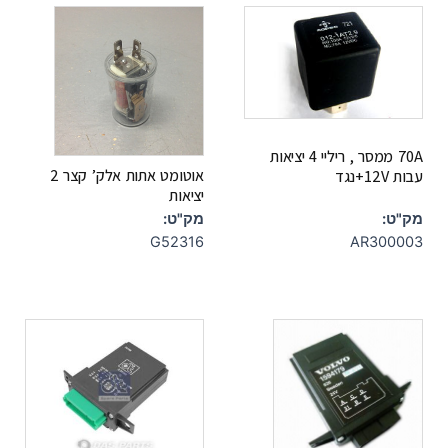
70A ממסר , ריליי 4 יציאות
אוטומט אתות אלק’ קצר 2
עבות 12V+נגד
יציאות
מק"ט:
מק"ט:
AR300003
G52316