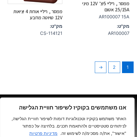
ממסר , ריליי 5יצ’ 12V מיני
25/15A אטום
ממסר , ריליי אורות 4 יציאות
AR100007 15A
12V טויוטה מרובע
מק"ט:
מק"ט:
CS-114121
AR100007
←
2
1
גרינולד יהודה- יצחק שדה 34 ת"א
אנו משתמשים בקוקיז לשיפור חוויית הגלישה
האתר משתמש בקוקיז וטכנולוגיות דומות לשיפור חוויית הגלישה,
03-5370781
לניתוחים סטטיסטיים ולהתאמת תכנים. בלחיצה על כפתור
מדיניות פרטיות
"אישור", את/ה מסכימ/ה לשימוש זה.
מדיניות פרטיות