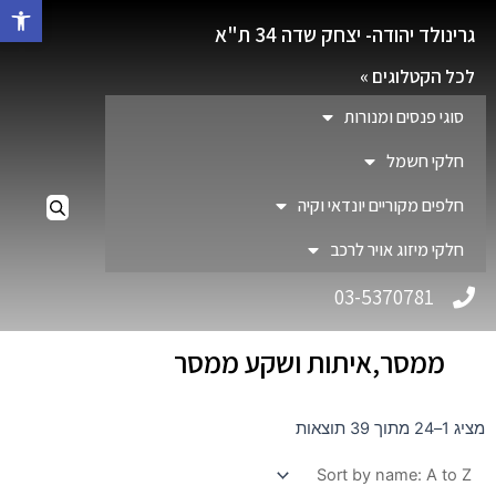
פתח סרגל 
גרינולד יהודה- יצחק שדה 34 ת"א
לכל הקטלוגים »
סוגי פנסים ומנורות
חלקי חשמל
חלפים מקוריים יונדאי וקיה
חלקי מיזוג אויר לרכב
03-5370781
ממסר,איתות ושקע ממסר
מציג 1–24 מתוך 39 תוצאות